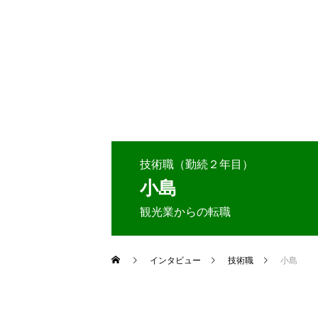
採用情報
会社案内
メッセージ
会社概要／略
技術職（勤続２年目）
小島
観光業からの転職
お問い合わせ
インタビュー
技術職
小島