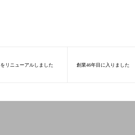
トをリニューアルしました
創業46年目に入りました
歴
設備概要