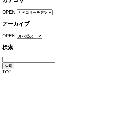
カテゴリー
OPEN
アーカイブ
OPEN
検索
TOP
新卒・キャリア採用エントリー
営業職、事務職の募集をしています。 経験からのスタート、同業からの転職も
大勢います。高い技術を学べます。
社内風景を見る
社内風景や社内設備を見て、大日産商の雰囲気を感じてもらえたら。