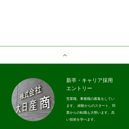
HOME
業務案内
インタビュー
採用情報
会社
新卒・キャリア採用
エントリー
営業職、事務職の募集をしてい
ます。 経験からのスタート、同
業からの転職も大勢います。高
い技術を学べます。