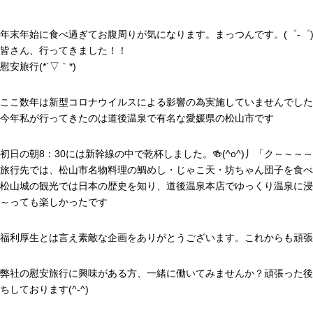
HOME
業務案内
インタビュー
採用情報
会社
年末年始に食べ過ぎてお腹周りが気になります。まっつんです。(゜-゜
皆さん、行ってきました！！
慰安旅行(*´▽｀*)
ここ数年は新型コロナウイルスによる影響の為実施していませんでした
今年私が行ってきたのは道後温泉で有名な愛媛県の松山市です
初日の朝8：30には新幹線の中で乾杯しました。🍻(^o^)丿「ク～～～
旅行先では、松山市名物料理の鯛めし・じゃこ天・坊ちゃん団子を食べ
松山城の観光では日本の歴史を知り、道後温泉本店でゆっくり温泉に浸
～っても楽しかったです
福利厚生とは言え素敵な企画をありがとうございます。これからも頑張
弊社の慰安旅行に興味がある方、一緒に働いてみませんか？頑張った後
ちしております(^-^)