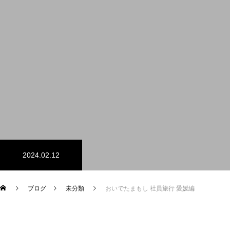
採用情報
会社案内
メッセージ
会社概要／略歴
設備概要
2024.02.12
お問い合わせ
ブログ
未分類
おいでたまもし 社員旅行 愛媛編