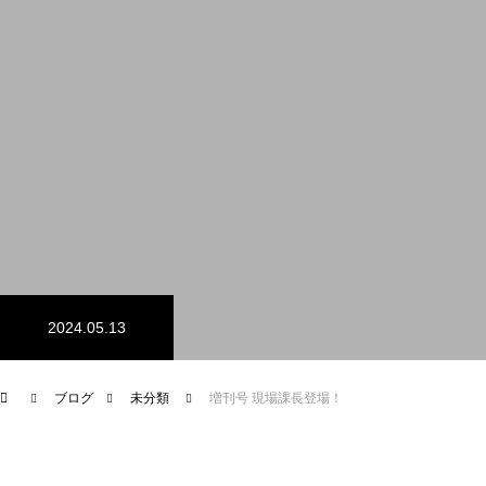
採用情報
会社案内
メッセージ
会社概要／略歴
設備概要
2024.05.13
お問い合わせ
ブログ
未分類
増刊号 現場課長登場！