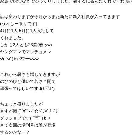
家族でBBQなどでゆっくりしました。要するに呑んだくれですわ(笑)
話は変わりますが今月からまた新たに新入社員が入ってきます
(うれしー限りです)
4月に1人 5月に1人入社して
くれました。
しかも2人とも23歳(若っw)
ヤングマンでマッチョメン
ᕙ( ‘ω’ )ᕗパワーwww
これから暑さも増してきますが
のびのびと働いて若さ全開で
頑張ってほしいですd(≧▽≦*)
ちょっと盛りましたが
さすが殿 (ﾟ∀ﾟﾉﾉ”☆ﾊﾟﾁﾊﾟﾁﾊﾟﾁ
グッジョブです( ¯꒳¯ )ｂ✧
さて次回の増刊号は誰が登場
するのかなー？