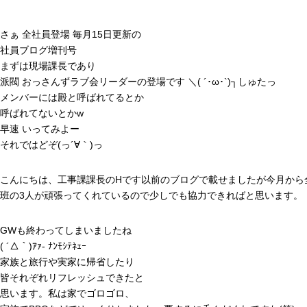
HOME
業務案内
インタビュー
採用情報
会社
さぁ 全社員登場 毎月15日更新の
社員ブログ増刊号
まずは現場課長であり
派閥 おっさんずラブ会リーダーの登場です ＼( ´･ω･`)┐しゅたっ
メンバーには殿と呼ばれてるとか
呼ばれてないとかw
早速 いってみよー
それではどぞ(っ´∀｀)っ
こんにちは、工事課課長のHです以前のブログで載せましたが今月から
班の3人が頑張ってくれているので少しでも協力できればと思います。
GWも終わってしまいましたね
( ´△｀)ｱｧ- ﾅﾝﾓｼﾃﾈｪｰ
家族と旅行や実家に帰省したり
皆それぞれリフレッシュできたと
思います。私は家でゴロゴロ、