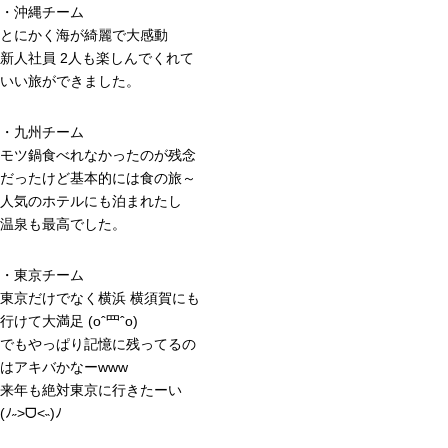
・沖縄チーム
とにかく海が綺麗で大感動
新人社員 2人も楽しんでくれて
いい旅ができました。
・九州チーム
モツ鍋食べれなかったのが残念
だったけど基本的には食の旅～
人気のホテルにも泊まれたし
温泉も最高でした。
・東京チーム
東京だけでなく横浜 横須賀にも
行けて大満足 (oˆ罒ˆo)
でもやっぱり記憶に残ってるの
はアキバかなーwww
来年も絶対東京に行きたーい
(ﾉ˶>ᗜ​<˵)ﾉ