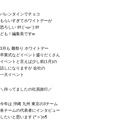
HOME
業務案内
インタビュー
採用情報
会社
バレンタインでチョコ
もらいすぎてホワイトデーが
恐ろしい ｶﾀ:(ˊ◦ω◦ˋ):ｶﾀ
ども！編集長ですw
3月も 雛祭り ホワイトデー
卒業式などイベント盛りだくさん
イベントと言えば少し前(1月)の
話しになりますが 会社の
一大イベント
＼待ってましたの社員旅行／
今年は 沖縄 九州 東京の3チーム
各チームの代表者にインタビュー
したいと思います (*´○`)o¶