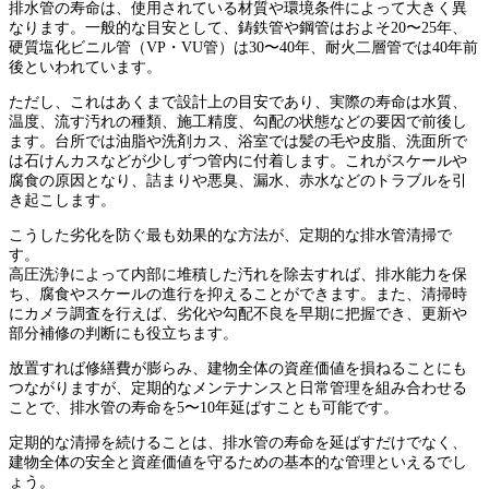
排水管の寿命は、使用されている材質や環境条件によって大きく異
なります。一般的な目安として、鋳鉄管や鋼管はおよそ20〜25年、
硬質塩化ビニル管（VP・VU管）は30〜40年、耐火二層管では40年前
後といわれています。
ただし、これはあくまで設計上の目安であり、
実際の寿命は水質、
温度、流す汚れの種類、施工精度、勾配の状態などの要因で前後
し
ます。台所では油脂や洗剤カス、浴室では髪の毛や皮脂、洗面所で
は石けんカスなどが少しずつ管内に付着します。これがスケールや
腐食の原因となり、詰まりや悪臭、漏水、赤水などのトラブルを引
き起こします。
こうした劣化を防ぐ最も効果的な方法が、
定期的な排水管清掃
で
す。
高圧洗浄によって内部に堆積した汚れを除去すれば、排水能力を保
ち、腐食やスケールの進行を抑えることができます。また、清掃時
にカメラ調査を行えば、劣化や勾配不良を早期に把握でき、更新や
部分補修の判断にも役立ちます。
放置すれば修繕費が膨らみ、建物全体の資産価値を損ねる
ことにも
つながりますが、定期的なメンテナンスと日常管理を組み合わせる
ことで、
排水管の寿命を5〜10年延ばすことも可能
です。
定期的な清掃を続けることは、排水管の寿命を延ばすだけでなく、
建物全体の安全と資産価値を守るための基本的な管理
といえるでし
ょう。