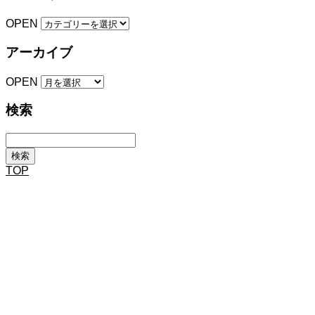
OPEN
アーカイブ
OPEN
検索
TOP
新卒・キャリア採用エントリー
営業職、事務職の募集をしています。 経験からのスタート、同業からの転職も
大勢います。高い技術を学べます。
社内風景を見る
社内風景や社内設備を見て、大日産商の雰囲気を感じてもらえたら。