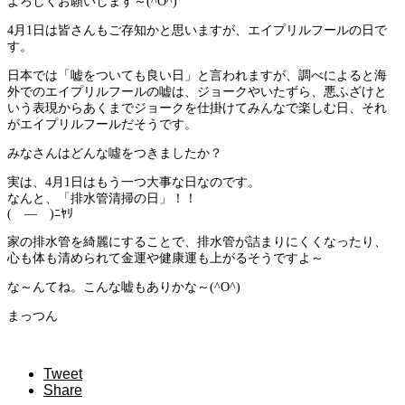
よろしくお願いします～(^O^)
4月1日は皆さんもご存知かと思いますが、エイプリルフールの日で
す。
日本では「嘘をついても良い日」と言われますが、調べによると海
外でのエイプリルフールの嘘は、ジョークやいたずら、悪ふざけと
いう表現からあくまでジョークを仕掛けてみんなで楽しむ日、それ
がエイプリルフールだそうです。
みなさんはどんな噓をつきましたか？
実は、4月1日はもう一つ大事な日なのです。
なんと、「排水管清掃の日」！！
(￣―￣)ﾆﾔﾘ
家の排水管を綺麗にすることで、排水管が詰まりにくくなったり、
心も体も清められて金運や健康運も上がるそうですよ～
な～んてね。こんな嘘もありかな～(^O^)
まっつん
Tweet
Share