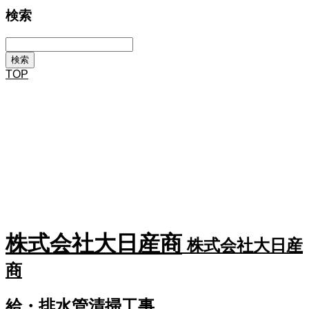
検索
TOP
新卒・キャリア採用エントリー
営業職、事務職の募集をしています。 経験からのスタート、同業からの転職も
大勢います。高い技術を学べます。
社内風景を見る
社内風景や社内設備を見て、大日産商の雰囲気を感じてもらえたら。
株式会社大日産商
株式会社大日産
商
給・排水管清掃工事